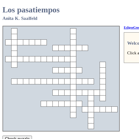
Los pasatiempos
Anita K. Saalfeld
EclipseCro
Welc
Click a
Check puzzle